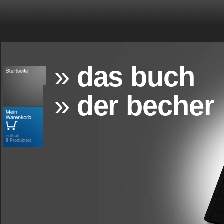
das buch
der becher
enthält
0
Produkt(e)